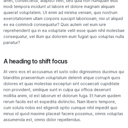
amet, consectetur, adipisci velit, sed quia non numquam eius
modi tempora incidunt ut labore et dolore magnam aliquam
quaerat voluptatem. Ut enim ad minima veniam, quis nostrum
exercitationem ullam corporis suscipit laboriosam, nisi ut aliquid
ex ea commodi consequatur? Quis autem vel eum iure
reprehenderit qui in ea voluptate velit esse quam nihil molestiae
consequatur, vel illum qui dolorem eum fugiat quo voluptas nulla
pariatur?
A heading to shift focus
At vero eos et accusamus et iusto odio dignissimos ducimus qui
blanditiis praesentium voluptatum deleniti atque corrupti quos
dolores et quas molestias excepturi sint occaecati cupiditate
non provident, similique sunt in culpa qui officia deserunt
mollitia animi, id est laborum et dolorum fuga. Et harum quidem
rerum facilis est et expedita distinctio. Nam libero tempore,
cum soluta nobis est eligendi optio cumque nihil impedit quo
minus id quod maxime placeat facere possimus, omnis voluptas
assumenda est, omnis dolor repellendus.