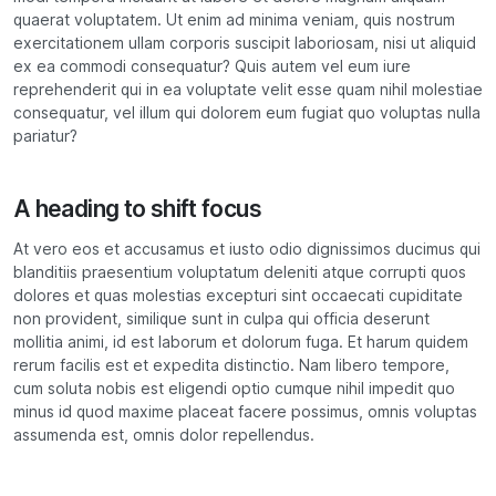
quaerat voluptatem. Ut enim ad minima veniam, quis nostrum
exercitationem ullam corporis suscipit laboriosam, nisi ut aliquid
ex ea commodi consequatur? Quis autem vel eum iure
reprehenderit qui in ea voluptate velit esse quam nihil molestiae
consequatur, vel illum qui dolorem eum fugiat quo voluptas nulla
pariatur?
A heading to shift focus
At vero eos et accusamus et iusto odio dignissimos ducimus qui
blanditiis praesentium voluptatum deleniti atque corrupti quos
dolores et quas molestias excepturi sint occaecati cupiditate
non provident, similique sunt in culpa qui officia deserunt
mollitia animi, id est laborum et dolorum fuga. Et harum quidem
rerum facilis est et expedita distinctio. Nam libero tempore,
cum soluta nobis est eligendi optio cumque nihil impedit quo
minus id quod maxime placeat facere possimus, omnis voluptas
assumenda est, omnis dolor repellendus.